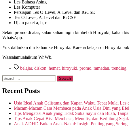
Les Bahasa Asing
Les Komputer
Persiapan Tes O-Level, A-Level dan IGCSE
Tes O-Level, A-Level dan IGCSE
Ujian paket a, b, c
Selain promo di atas, kalau kalian ingin bimbel di Hiroyuki, kalian bis
WhatsApp.
Yuk daftarkan diri kalian ke Hiroyuki. Karena belajar di Hiroyuki bu
Wassalamualaikum Wr.Wb.
belajar
,
diskon
,
hemat
,
hiroyuki
,
promo
,
ramadan
,
trending
Recent Posts
Usia Ideal Anak Calistung dan Kapan Waktu Tepat Mulai Les 
Macam-Macam Cara Membaca pada Anak Usia Dini yang Efekt
Tips Mengatasi Anak yang Tidak Suka Sayur dan Buah, Tanp
Tips Anak Cepat Bisa Membaca, Menulis, dan Berhitung Sejak
Anak ADHD Bukan Anak Nakal: Insight Penting yang Sering 