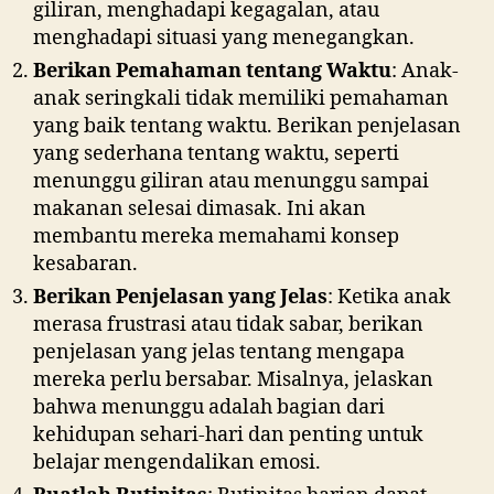
giliran, menghadapi kegagalan, atau
menghadapi situasi yang menegangkan.
Berikan Pemahaman tentang Waktu
: Anak-
anak seringkali tidak memiliki pemahaman
yang baik tentang waktu. Berikan penjelasan
yang sederhana tentang waktu, seperti
menunggu giliran atau menunggu sampai
makanan selesai dimasak. Ini akan
membantu mereka memahami konsep
kesabaran.
Berikan Penjelasan yang Jelas
: Ketika anak
merasa frustrasi atau tidak sabar, berikan
penjelasan yang jelas tentang mengapa
mereka perlu bersabar. Misalnya, jelaskan
bahwa menunggu adalah bagian dari
kehidupan sehari-hari dan penting untuk
belajar mengendalikan emosi.