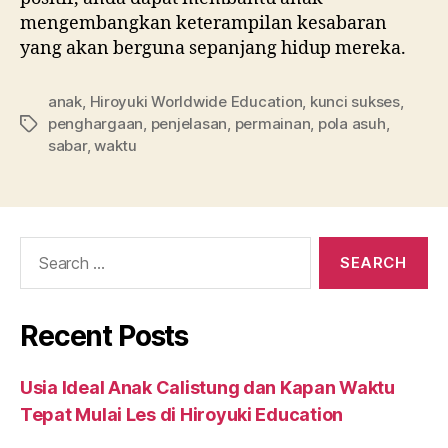
mengembangkan keterampilan kesabaran
yang akan berguna sepanjang hidup mereka.
anak
,
Hiroyuki Worldwide Education
,
kunci sukses
,
penghargaan
,
penjelasan
,
permainan
,
pola asuh
,
sabar
,
waktu
Recent Posts
Usia Ideal Anak Calistung dan Kapan Waktu
Tepat Mulai Les di Hiroyuki Education