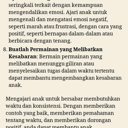
seringkali terkait dengan kemampuan
mengendalikan emosi. Ajari anak untuk
mengenali dan mengatasi emosi negatif,
seperti marah atau frustrasi, dengan cara yang
positif, seperti bernapas dalam-dalam atau
berbicara dengan tenang.
Buatlah Permainan yang Melibatkan
Kesabaran
: Bermain permainan yang
melibatkan menunggu giliran atau
menyelesaikan tugas dalam waktu tertentu
dapat membantu mengembangkan kesabaran
anak.
Mengajari anak untuk bersabar membutuhkan
waktu dan konsistensi. Dengan memberikan
contoh yang baik, memberikan pemahaman
tentang waktu, dan memberikan dorongan
positif, anda dapat membantu anak