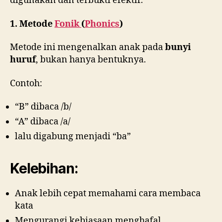
digunakan dan terbukti efektif.
1. Metode
Fonik
(
Phonics
)
Metode ini mengenalkan anak pada
bunyi
huruf
, bukan hanya bentuknya.
Contoh:
“B” dibaca /b/
“A” dibaca /a/
lalu digabung menjadi “ba”
Kelebihan:
Anak lebih cepat memahami cara membaca
kata
Mengurangi kebiasaan menghafal