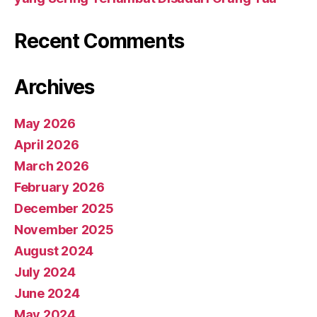
Recent Comments
Archives
May 2026
April 2026
March 2026
February 2026
December 2025
November 2025
August 2024
July 2024
June 2024
May 2024