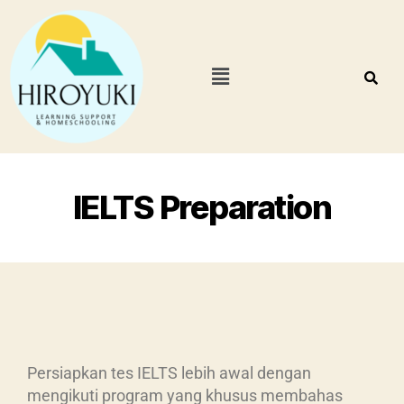
IELTS Preparation
Persiapkan tes IELTS lebih awal dengan
mengikuti program yang khusus membahas