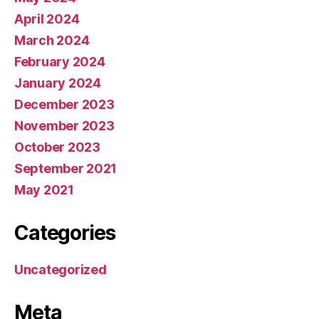
April 2024
March 2024
February 2024
January 2024
December 2023
November 2023
October 2023
September 2021
May 2021
Categories
Uncategorized
Meta